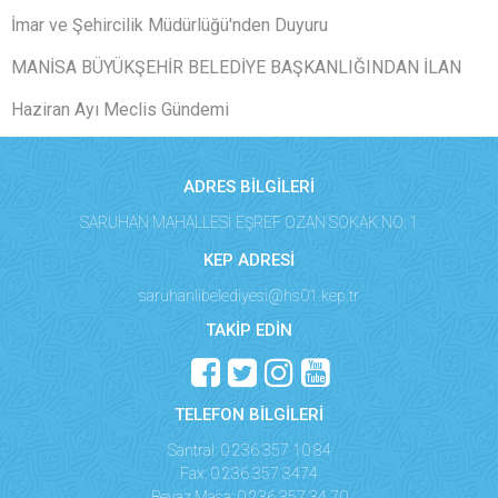
İmar ve Şehircilik Müdürlüğü'nden Duyuru
MANİSA BÜYÜKŞEHİR BELEDİYE BAŞKANLIĞINDAN İLAN
Haziran Ayı Meclis Gündemi
ADRES BİLGİLERİ
SARUHAN MAHALLESİ EŞREF OZAN SOKAK NO: 1
KEP ADRESİ
saruhanlibelediyesi@hs01.kep.tr
TAKİP EDİN
TELEFON BİLGİLERİ
Santral: 0 236 357 10 84
Fax: 0 236 357 3474
Beyaz Masa: 0 236 357 34 70