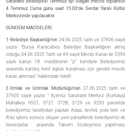
Saruhanlı Belediyesi Temmuz ayı olağan meclis toplantısı
4 Temmuz Cuma günü saat 15.00'de Serdar Yaralı Kültür
Merkezinde yapılacaktır.
GÜNDEM MADDELERİ:
1-Belediye Başkanlığı’nın
24.06.2025 tarih ve 37836 sayılı
yazısı “Bursa Karacabey Belediye Başkanlığının almış
olduğu 04.06.2025 Tarih ve 69 sayılı Meclis Kararı ile 5393
sayılı kanun 18. maddesinin "p" bendiyle Belediyemiz
arasında kardeş kent ilişkisi kurulması için gerekli meclis
kararı alınması” hakkındaki teklifi.
2-Emlak ve İstimlak Müdürlüğü’nün
27.06.2025 tarih ve
37920 sayılı yazısı “ İlçemiz Saruhanlı Merkez (Kurtuluş)
Mahallesi 9557, 3727, 3728, 3729 ve 9293 parselde
belediyemiz tarafından yapılan ihdas, tevhid, yola terk ve
ifraz işlemi sonucu oluşan yeni parsellerde belediyemiz ile
hissedarlar arasında Taksim Sözleşmesi yapılması,