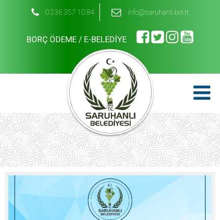
0 236 357 10 84
info@saruhanli.bel.tr
BORÇ ÖDEME / E-BELEDİYE