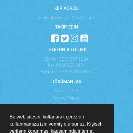
KEP ADRESİ
saruhanlibelediyesi@hs01.kep.tr
TAKİP EDİN
TELEFON BİLGİLERİ
Santral: 0 236 357 10 84
Fax: 0 236 357 3474
Beyaz Masa: 0 236 357 34 70
DÖKÜMANLAR
Stratejik Plan
Faaliyet Raporu
Meclis Kararları
Bu web sitesini kullanarak çerezleri
kullanmamıza izin vermiş olursunuz. Kişisel
verilerin korunması kapsamında internet