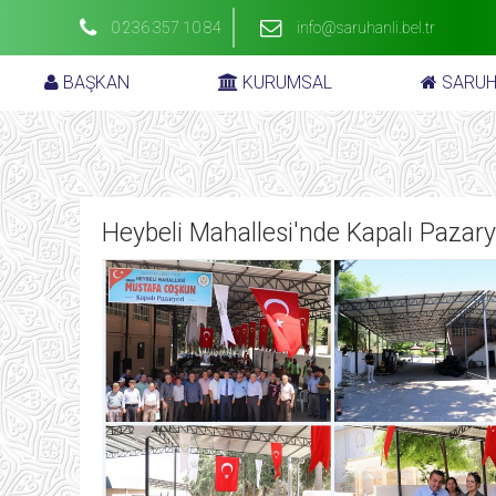
0 236 357 10 84
info@saruhanli.bel.tr
BAŞKAN
KURUMSAL
SARUH
Heybeli Mahallesi'nde Kapalı Pazary