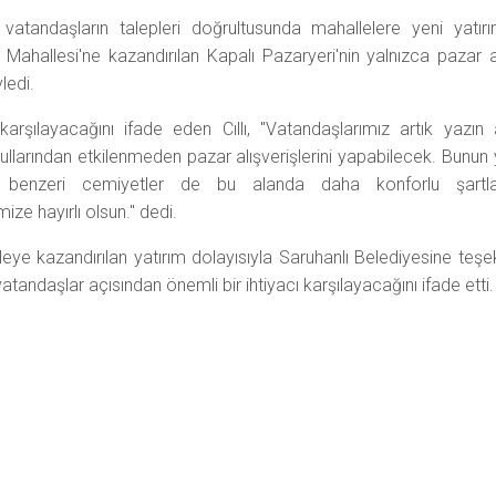
atandaşların talepleri doğrultusunda mahallelere yeni yatırı
 Mahallesi'ne kazandırılan Kapalı Pazaryeri'nin yalnızca pazar a
ledi.
karşılayacağını ifade eden Cıllı, "Vatandaşlarımız artık yazın a
llarından etkilenmeden pazar alışverişlerini yapabilecek. Bunun 
 benzeri cemiyetler de bu alanda daha konforlu şartl
ze hayırlı olsun." dedi.
ye kazandırılan yatırım dolayısıyla Saruhanlı Belediyesine teşe
tandaşlar açısından önemli bir ihtiyacı karşılayacağını ifade etti.