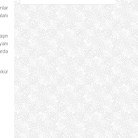
mlar
lanı
şırı
yanı
arda
kkür