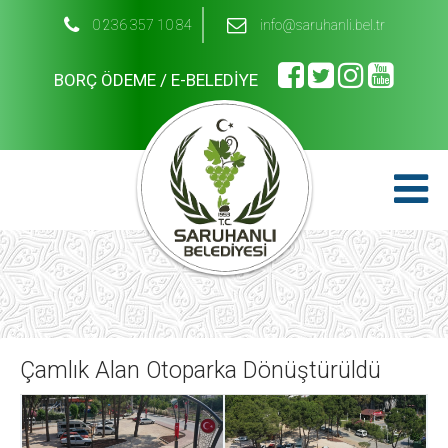
0 236 357 10 84
info@saruhanli.bel.tr
BORÇ ÖDEME / E-BELEDİYE
Çamlık Alan Otoparka Dönüştürüldü