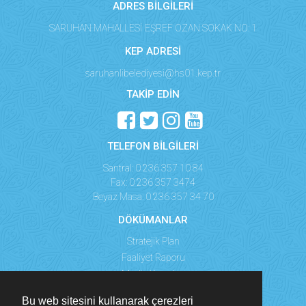
ADRES BİLGİLERİ
SARUHAN MAHALLESİ EŞREF OZAN SOKAK NO: 1
KEP ADRESİ
saruhanlibelediyesi@hs01.kep.tr
TAKİP EDİN
TELEFON BİLGİLERİ
Santral: 0 236 357 10 84
Fax: 0 236 357 3474
Beyaz Masa: 0 236 357 34 70
DÖKÜMANLAR
Stratejik Plan
Faaliyet Raporu
Meclis Kararları
Bu web sitesini kullanarak çerezleri