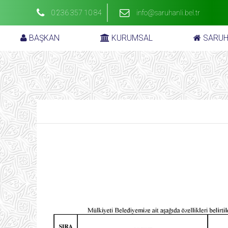
0 236 357 10 84
info@saruhanli.bel.tr
BAŞKAN
KURUMSAL
SARUH