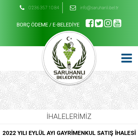
0 236 357 10 84
info@saruhanli.bel.tr
BORÇ ÖDEME / E-BELEDİYE
İHALELERİMİZ
2022 YILI EYLÜL AYI GAYRİMENKUL SATIŞ İHALESİ