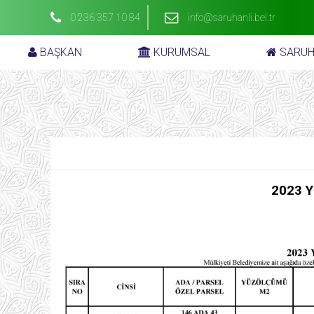
0 236 357 10 84
info@saruhanli.bel.tr
BAŞKAN
KURUMSAL
SARUH
2023 Y